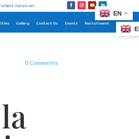
riat@ef-harare.net
EN
ities
Gallery
Contact Us
Events
Recruitment
E
0 Comments
la