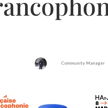
rancophon
Community Manager