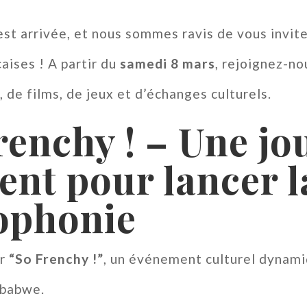
st arrivée, et nous sommes ravis de vous invit
çaises ! A partir du
samedi 8 mars
, rejoignez-nou
, de films, de jeux et d’échanges culturels.
renchy ! – Une jo
ent pour lancer 
ophonie
ar
“So Frenchy !”
, un événement culturel dynami
mbabwe.