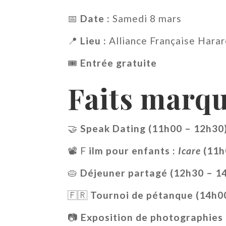
📅
Date :
Samedi 8 mars
📍
Lieu :
Alliance Française Hara
🎟
Entrée gratuite
Faits marqu
🤝
Speak Dating (11h00 – 12h30
📽 F
ilm pour enfants :
Icare
(11h
🥧
Déjeuner partagé (12h30 – 1
🇫🇷
Tournoi de pétanque (14h0
📷
Exposition de photographies